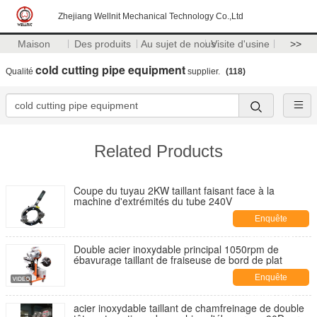
Zhejiang Wellnit Mechanical Technology Co.,Ltd
Maison
Des produits
Au sujet de nous
Visite d'usine
>>
cold cutting pipe equipment
Qualité
supplier.
(118)
Related Products
Coupe du tuyau 2KW taillant faisant face à la
machine d'extrémités du tube 240V
Enquête
maintenant
Double acier inoxydable principal 1050rpm de
ébavurage taillant de fraiseuse de bord de plat
Enquête
maintenant
acier inoxydable taillant de chamfreinage de double