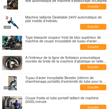
tête automatique de machine d'ébavurage 90Degree
Enquête
maintenant
Machine taillante Desktable 240V automatique de
plat mobile d'individu
Enquête
maintenant
Type biseauté coupeur froid de bloc supérieur de
machine de coupe inoxydable de tuyau d'acier
305mm
Enquête
maintenant
À l'intérieur de la ligne de flottaison pneumatique
montée de bride de la machine d'abattage en taille
de bride 610mm RTJ traitement
Enquête
maintenant
Tuyau d'acier inoxydable Beveler 240mm de
chamfreinage portatifs d'extrémité de tube pour le
produit chimique
Enquête
maintenant
Coupe froide et tube portatif taillant de machine
2000L/minute
Enquête