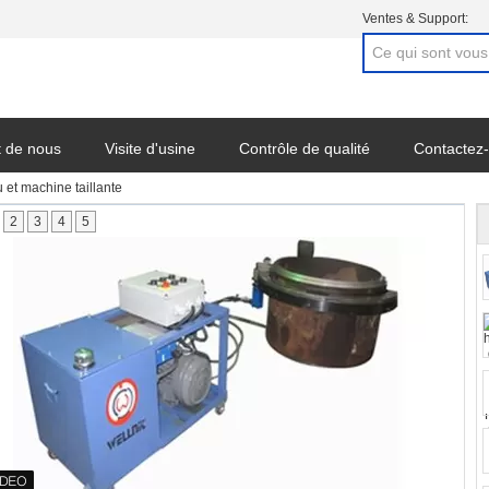
Ventes & Support:
t de nous
Visite d'usine
Contrôle de qualité
Contactez
et machine taillante
2
3
4
5