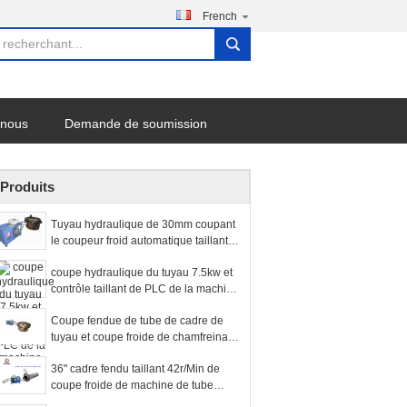
French
search
-nous
Demande de soumission
Produits
Tuyau hydraulique de 30mm coupant
le coupeur froid automatique taillant
Beveller de machine
coupe hydraulique du tuyau 7.5kw et
contrôle taillant de PLC de la machine
45l/Min
Coupe fendue de tube de cadre de
tuyau et coupe froide de chamfreinage
de bloc supérieur de machine
36" cadre fendu taillant 42r/Min de
coupe froide de machine de tube
hydraulique