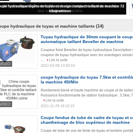
uyau hydraulique de 30mm coupant le coupeur froid automatique taillant
Beveller de machine
(14)
oupe hydraulique de tuyau et machine taillante
Tuyau hydraulique de 30mm coupant le coupe
automatique taillant Beveller de machine
Coupeur froid Beveller de tuyau hydraulique Description d
coupeur de tuyau hydraulique avec les avantages suivants 
...
Lire la suite
2022-03-09 13:50:10
coupe hydraulique du tuyau 7.5kw et contrôle
la machine 45l/Min
Rendement élevé et haute machine de coupe et de tailler
Puissance fonctionnante de station hydraulique ; 5.5kw, 7.
Lire la suite
2021-11-29 18:10:15
Coupe fendue de tube de cadre de tuyau et c
chamfreinage de bloc supérieur de machine
Coupe de tube de vue de fente de tuyau et lumière porta