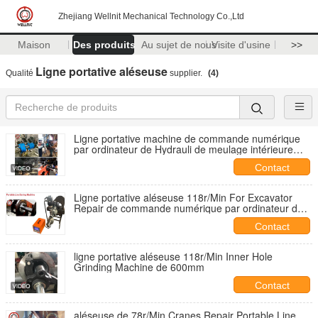
Zhejiang Wellnit Mechanical Technology Co.,Ltd
Maison
Des produits
Au sujet de nous
Visite d'usine
>>
Ligne portative aléseuse
Qualité
supplier.
(4)
Ligne portative machine de commande numérique
par ordinateur de Hydrauli de meulage intérieure
ennuyeuse de trou de machine de soudure
Contact
Ligne portative aléseuse 118r/Min For Excavator
Repair de commande numérique par ordinateur de
construction
Contact
ligne portative aléseuse 118r/Min Inner Hole
Grinding Machine de 600mm
Contact
aléseuse de 78r/Min Cranes Repair Portable Line