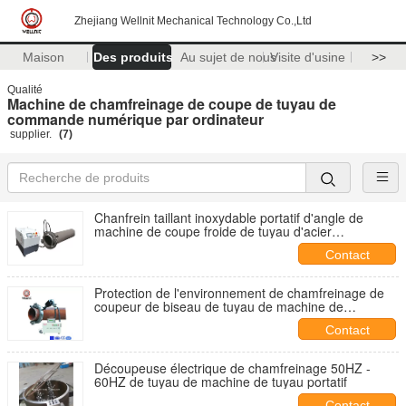
Zhejiang Wellnit Mechanical Technology Co.,Ltd
Maison
Des produits
Au sujet de nous
Visite d'usine
>>
Qualité
Machine de chamfreinage de coupe de tuyau de
commande numérique par ordinateur
supplier.
(7)
Chanfrein taillant inoxydable portatif d'angle de
machine de coupe froide de tuyau d'acier
automatique
Contact
Protection de l'environnement de chamfreinage de
coupeur de biseau de tuyau de machine de
commande numérique par ordinateur de coupe
Contact
pneumatique de tuyau
Découpeuse électrique de chamfreinage 50HZ -
60HZ de tuyau de machine de tuyau portatif
Contact