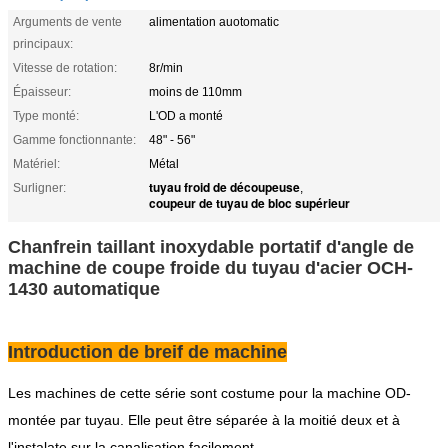
Arguments de vente
alimentation auotomatic
principaux:
Vitesse de rotation:
8r/min
Épaisseur:
moins de 110mm
Type monté:
L'OD a monté
Gamme fonctionnante:
48" - 56"
Matériel:
Métal
tuyau froid de découpeuse
Surligner:
,
coupeur de tuyau de bloc supérieur
Chanfrein taillant inoxydable portatif d'angle de
machine de coupe froide du tuyau d'acier OCH-
1430 automatique
Introduction de breif de machine
Les machines de cette série sont costume pour la machine OD-
montée par tuyau. Elle peut être séparée à la moitié deux et à
l'instalate sur la canalisation facilement.