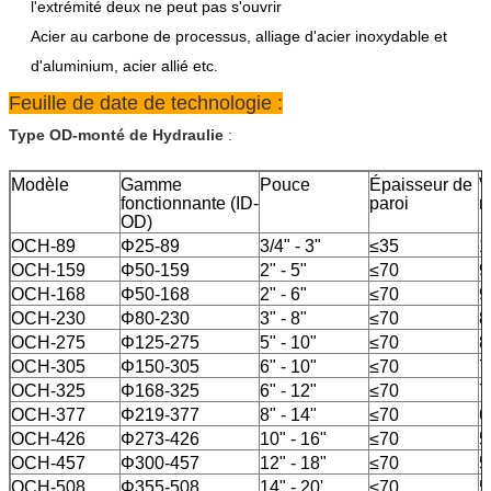
l'extrémité deux ne peut pas s'ouvrir
Acier au carbone de processus, alliage d'acier inoxydable et
d'aluminium, acier allié etc.
Feuille de date de technologie :
Type OD-monté de Hydraulie
:
Modèle
Gamme
Pouce
Épaisseur de
V
fonctionnante
(ID-
paroi
r
OD)
OCH-89
Φ25-89
3/4" - 3"
≤35
1
OCH-159
Φ50-159
2" - 5"
≤70
9
OCH-168
Φ50-168
2" - 6"
≤70
9
OCH-230
Φ80-230
3" - 8"
≤70
8
OCH-275
Φ125-275
5" - 10"
≤70
8
OCH-305
Φ150-305
6" - 10"
≤70
7
OCH-325
Φ168-325
6" - 12"
≤70
7
OCH-377
Φ219-377
8" - 14"
≤70
6
OCH-426
Φ273-426
10" - 16"
≤70
5
OCH-457
Φ300-457
12" - 18"
≤70
5
OCH-508
Φ355-508
14" - 20'
≤70
5