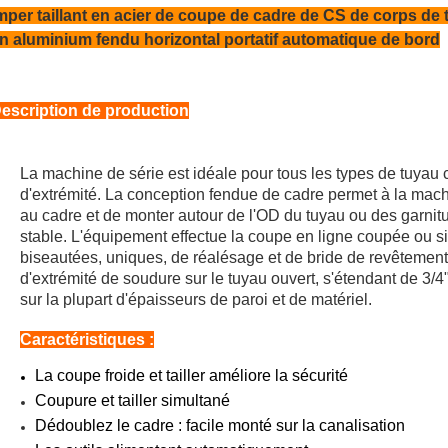
mper taillant en acier de coupe de cadre de CS de corps de
n aluminium fendu horizontal portatif automatique de bord
escription de production
La machine de série est idéale pour tous les types de tuyau c
d'extrémité. La conception fendue de cadre permet à la mach
au cadre et de monter autour de l'OD du tuyau ou des garniture
stable. L'équipement effectue la coupe en ligne coupée ou s
biseautées, uniques, de réalésage et de bride de revêtement,
d'extrémité de soudure sur le tuyau ouvert, s'étendant de 3/
sur la plupart d'épaisseurs de paroi et de matériel.
Caractéristiques :
La coupe froide et tailler améliore la sécurité
Coupure et tailler simultané
Dédoublez le cadre : facile monté sur la canalisation