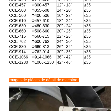
OCE-457
Φ300-457
12" - 18"
≤35
OCE-508
Φ355-508
14" - 20"
≤35
OCE-560
Φ400-506
16" - 22"
≤35
OCE-610
Φ457-610
18" - 24"
≤35
OCE-630
Φ480-630
20" - 24"
≤35
OCE-660
Φ508-660
20" - 26"
≤35
OCE-715
Φ560-715
22" - 28"
≤35
OCE-762
Φ600-762
24" - 30"
≤35
OCE-830
Φ660-813
26" - 32"
≤35
OCE-914
Φ762-914
30" - 36"
≤35
OCE-1066
Φ914-1066
36" - 42"
≤35
OCE-1230
Φ1066-1230
42" - 48"
≤35
Laisser un message
Nous vous rappellerons bientôt!
Images de pièces de détail de machine :