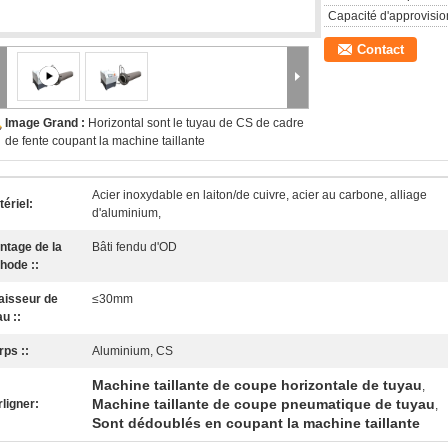
Capacité d'approvisi
Contact
Image Grand :
Horizontal sont le tuyau de CS de cadre
de fente coupant la machine taillante
Acier inoxydable en laiton/de cuivre, acier au carbone, alliage
ériel:
d'aluminium,
ntage de la
Bâti fendu d'OD
hode ::
aisseur de
≤30mm
u ::
rps ::
Aluminium, CS
Machine taillante de coupe horizontale de tuyau
,
Machine taillante de coupe pneumatique de tuyau
ligner:
,
Sont dédoublés en coupant la machine taillante