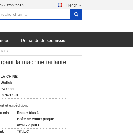
-577-85885616
French
search
-nous
Demande de soumission
llante
upant la machine taillante
:
LA CHINE
Wellnit
ISO9001
OCP-1430
nt et expédition:
e min:
Ensembles 1
Boîte de contreplaqué
with1- 7 jours
nt:
T/T, L/C