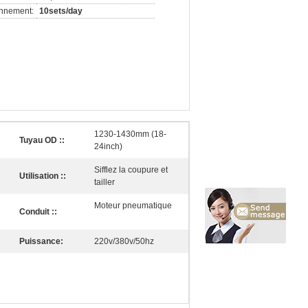
onnement:
10sets/day
1230-1430mm (18-
Tuyau OD ::
24inch)
Sifflez la coupure et
Utilisation ::
tailler
Moteur pneumatique
Conduit ::
Puissance:
220v/380v/50hz