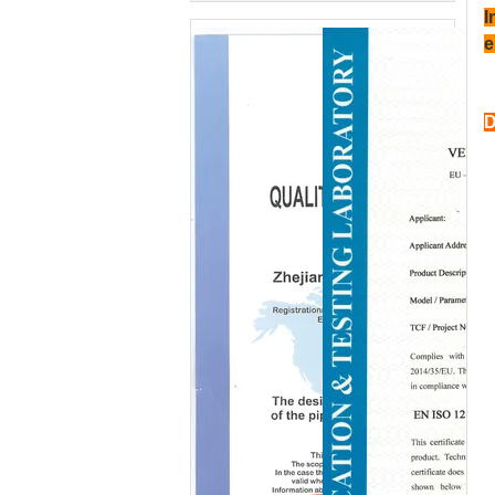
I
e
D