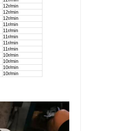
12r/min
12r/min
12r/min
11r/min
11r/min
11r/min
11r/min
11r/min
10r/min
10r/min
10r/min
10r/min