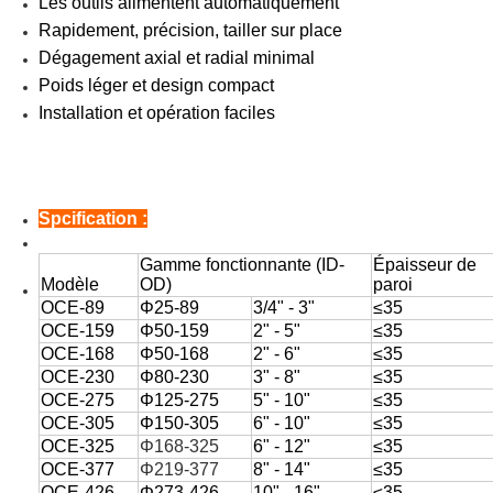
Les outils alimentent automatiquement
Rapidement, précision, tailler sur place
Dégagement axial et radial minimal
Poids léger et design compact
Installation et opération faciles
Spcification :
Gamme fonctionnante (ID-
Épaisseur de
Modèle
OD)
paroi
OCE-89
Φ25-89
3/4" - 3"
≤35
OCE-159
Φ50-159
2" - 5"
≤35
OCE-168
Φ50-168
2" - 6"
≤35
OCE-230
Φ80-230
3" - 8"
≤35
OCE-275
Φ125-275
5" - 10"
≤35
OCE-305
Φ150-305
6" - 10"
≤35
OCE-325
Φ168-325
6" - 12"
≤35
OCE-377
Φ219-377
8" - 14"
≤35
OCE-426
Φ273-426
10" - 16"
≤35