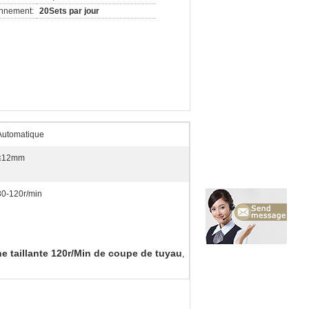
onnement:
20Sets par jour
Automatique
≤12mm
30-120r/min
e taillante 120r/Min de coupe de tuyau
,