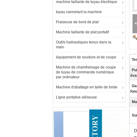
machine taillante de tuyau électrique
tuyau cannelant la machine
Fraiseuse de bord de plat
Machine taillante de plat portatif
Outils hydrauliques tenus dans la
main
équipement de soudure et de coupe
Te
Machine de chamfreinage de coupe
Pu
de tuyau de commande numérique
éva
par ordinateur
G
Machine d'abattage en taille de bride
fon
Ligne portative aléseuse
Mat
Sur
D