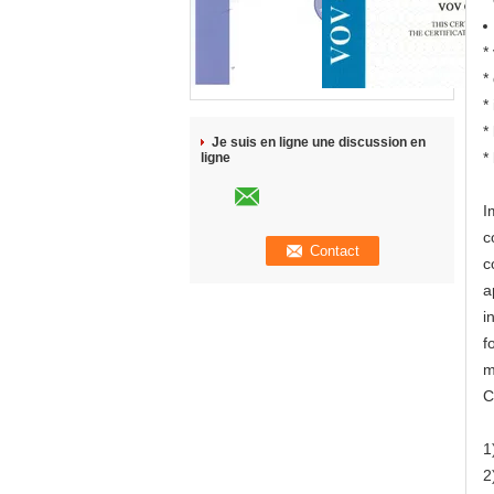
*
*
*
*
Je suis en ligne une discussion en
*
ligne
I
c
c
a
i
f
m
C
1
2