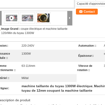
Capacité d'approvisi
Contact
Image Grand :
coupe électrique et machine taillante
120r/Min du tuyau 1300W
nsion::
220-240V
Automation ::
issance
1300W
Épaisseur::
luée ::
amme
63-114mm
Vitesse de
ctionnante ::
rotation ::
ériel ::
Métal
machine taillante du tuyau 1300W électrique
Machin
,
ligner:
tuyau de 12mm coupant la machine taillante
escription de produit