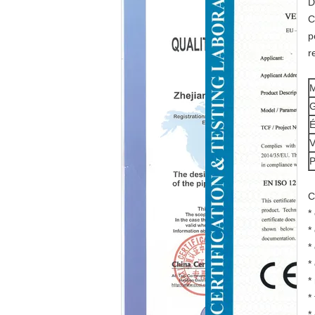
D
C
p
r
M
G
É
V
P
C
*
*
*
*
*
*
*