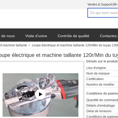
Ventes & Support:
86
t de nous
Visite d'usine
Contrôle de qualité
Contactez
t machine taillante
coupe électrique et machine taillante 120r/Min du tuyau 13
oupe électrique et machine taillante 120r/Min du 
Détails sur le produit
Lieu d'origine:
Nom de marque:
Certification:
Numéro de modèle:
Conditions de paieme
Quantité de command
Détails d'emballage:
Délai de livraison:
Conditions de paieme