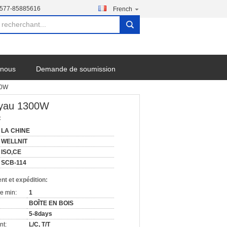
-577-85885616
French
search
-nous
Demande de soumission
00W
tuyau 1300W
:
LA CHINE
WELLNIT
ISO,CE
SCB-114
nt et expédition:
e min:
1
BOÎTE EN BOIS
5-8days
nt:
L/C, T/T