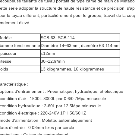
écoupeuse taillante de tuyau portatif de type came de main de Metabo
ette série adopter la structure de haute résistance et de précision, s'ap
our le tuyau différent, particulièrement pour le groupe, travail de la coup
endement élevé.
odèle
SCB-63, SCB-114
amme fonctionnante
Diamètre 14~63mm, diamètre 63-114mm
paisseur
≤12mm
itesse
30~120r/min
oids
13 kilogrammes, 16 kilogrammes
aractéristique :
 options d'entraînement : Pneumatique, hydraulique, et électrique
 condition d'air : 1500L-3000L par 0.6/0.7Mpa minuscule
 condition hydraulique : 2-60L par 12.5Mpa minuscule
 condition électrique : 220-240V 1PH 50/60HZ
 mode d'alimentation : Molette, automatiquement
 taux d'entrée : 0.08mm fixes par cercle
 emballage : Caisse de contreplaqué.