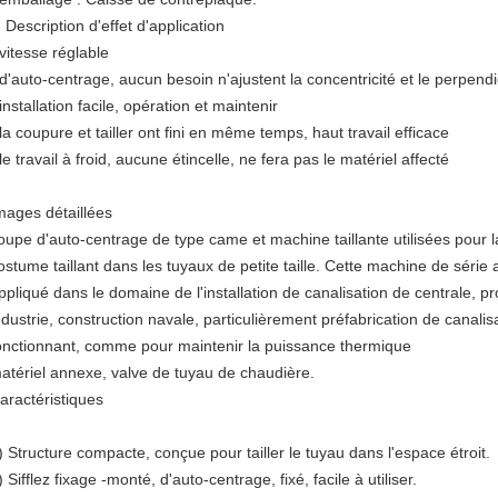
Description d'effet d'application
 vitesse réglable
 d'auto-centrage, aucun besoin n'ajustent la concentricité et le perpend
 installation facile, opération et maintenir
 la coupure et tailler ont fini en même temps, haut travail efficace
 le travail à froid, aucune étincelle, ne fera pas le matériel affecté
mages détaillées
oupe d'auto-centrage de type came et machine taillante utilisées pour l
ostume taillant dans les tuyaux de petite taille. Cette machine de séri
ppliqué dans le domaine de l'installation de canalisation de centrale, p
ndustrie, construction navale, particulièrement préfabrication de canali
onctionnant, comme pour maintenir la puissance thermique
atériel annexe, valve de tuyau de chaudière.
aractéristiques
)
Structure compacte, conçue pour tailler le tuyau dans l'espace étroit.
) Sifflez fixage -monté, d'auto-centrage, fixé, facile à utiliser.