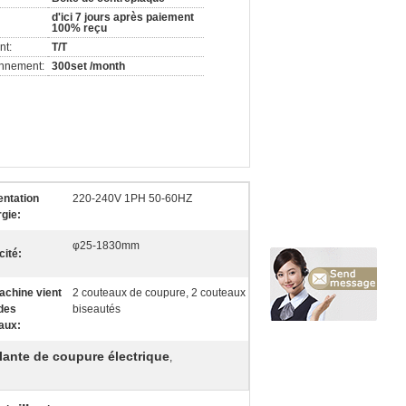
d'ici 7 jours après paiement
100% reçu
nt:
T/T
onnement:
300set /month
entation
220-240V 1PH 50-60HZ
rgie:
φ25-1830mm
cité:
achine vient
2 couteaux de coupure, 2 couteaux
des
biseautés
aux:
lante de coupure électrique
,