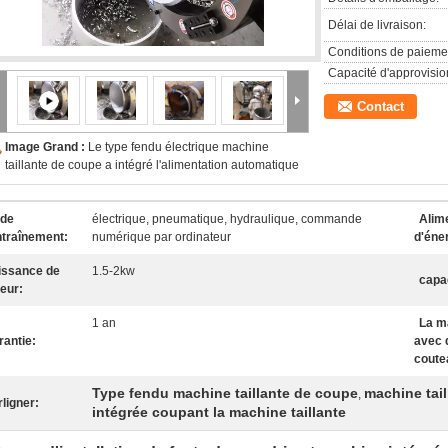
Délai de livraison:
Conditions de paieme
Capacité d'approvisi
Contact
Image Grand :
Le type fendu électrique machine
taillante de coupe a intégré l'alimentation automatique
de
électrique, pneumatique, hydraulique, commande
Alim
ntraînement:
numérique par ordinateur
d'éne
issance de
1.5-2kw
capa
eur:
1 an
La m
rantie:
avec 
coute
Type fendu machine taillante de coupe
machine tail
,
ligner:
intégrée coupant la machine taillante