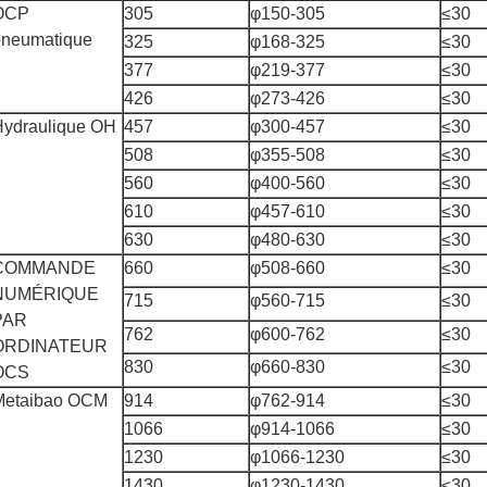
OCP
305
φ150-305
≤30
pneumatique
325
φ168-325
≤30
377
φ219-377
≤30
426
φ273-426
≤30
Hydraulique OH
457
φ300-457
≤30
508
φ355-508
≤30
560
φ400-560
≤30
610
φ457-610
≤30
630
φ480-630
≤30
COMMANDE
660
φ508-660
≤30
NUMÉRIQUE
715
φ560-715
≤30
PAR
762
φ600-762
≤30
ORDINATEUR
830
φ660-830
≤30
OCS
Metaibao OCM
914
φ762-914
≤30
1066
φ914-1066
≤30
1230
φ1066-1230
≤30
1430
φ1230-1430
≤30