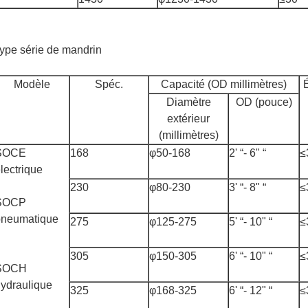
ype série de mandrin
Modèle
Spéc.
Capacité (OD millimètres)
Diamètre
OD (pouce)
extérieur
(millimètres)
SOCE
168
φ50-168
2' “- 6" “
≤
lectrique
230
φ80-230
3' “- 8" “
≤
SOCP
pneumatique
275
φ125-275
5' “- 10" “
≤
305
φ150-305
6' “- 10" “
≤
SOCH
ydraulique
325
φ168-325
6' “- 12" “
≤