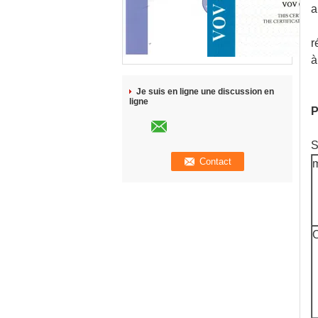
a
r
à
Je suis en ligne une discussion en
ligne
P
S
O