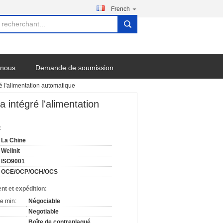
French
search
-nous
Demande de soumission
é l'alimentation automatique
 intégré l'alimentation
:
La Chine
Wellnit
ISO9001
OCE/OCP/OCH/OCS
nt et expédition:
e min:
Négociable
Negotiable
Boîte de contreplaqué