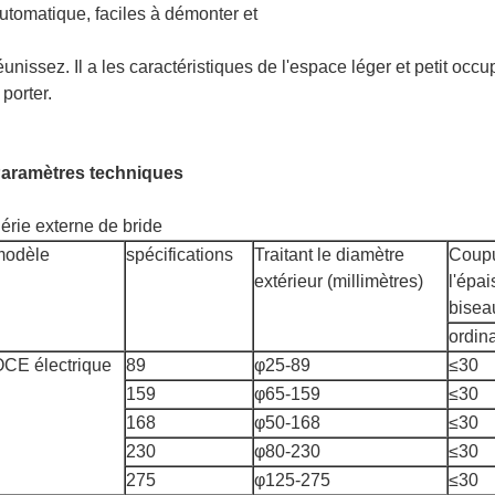
utomatique, faciles à démonter et
éunissez. Il a les caractéristiques de l'espace léger et petit occup
 porter.
aramètres techniques
érie externe de bride
modèle
spécifications
Traitant le diamètre
Coupu
extérieur (millimètres)
l'épai
bisea
ordina
CE électrique
89
φ25-89
≤30
159
φ65-159
≤30
168
φ50-168
≤30
230
φ80-230
≤30
275
φ125-275
≤30