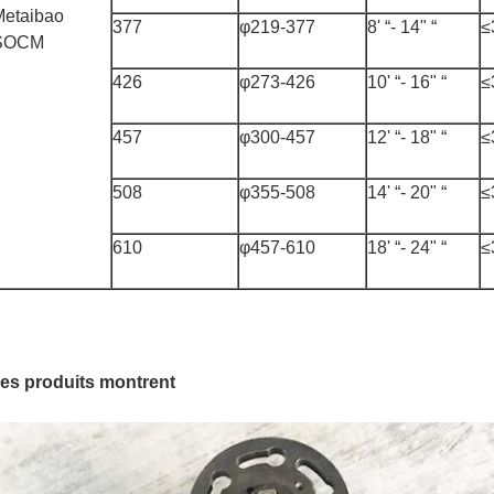
Metaibao
377
φ219-377
8' “- 14" “
≤
SOCM
426
φ273-426
10' “- 16" “
≤
457
φ300-457
12' “- 18" “
≤
508
φ355-508
14' “- 20" “
≤
610
φ457-610
18' “- 24" “
≤
es produits montrent