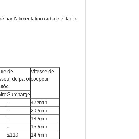
é par l'alimentation radiale et facile
re de
Vitesse de
sseur de paroi
coupeur
utée
ire
Surcharge
-
42r/min
-
20
r/min
-
18
r/min
-
15
r/min
≤110
14
r/min