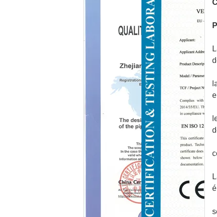
C
P
L
d
l
e
l
d
c
L
é
s