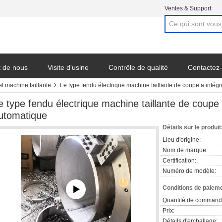
Ventes & Support:
t de nous
Visite d'usine
Contrôle de qualité
Contactez
t machine taillante
Le type fendu électrique machine taillante de coupe a intégr
e type fendu électrique machine taillante de coupe a
utomatique
Détails sur le produit
Lieu d'origine:
Nom de marque:
Certification:
Numéro de modèle:
Conditions de paieme
Quantité de command
Prix:
Détails d'emballage: