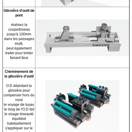
Glissière d'outil de
pont
réalisez la
coupe/biseau
jusqu'à 100mm
dans les passages
multi,
peut également
traiter pour brider
faisant face
Cheminement de
la glissière d'outil
O.D dépistant la
glissière pour
compenser hors du
rond
le voyage de tuyau
le long de l'O.D fait
le visage biseauté
équilibré
habituellement
s'appliquer sur le