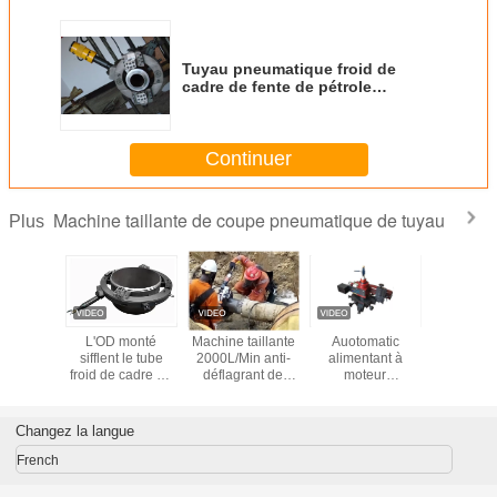
Tuyau pneumatique froid de
cadre de fente de pétrole
coupant la machine taillante
Continuer
Machine taillante de coupe pneumatique de tuyau
Plus
fendu
L'OD monté
Machine taillante
Auotomatic
Coupe fro
tement
sifflent le tube
2000L/Min anti-
alimentant à
tube por
atique
froid de cadre de
déflagrant de
moteur
taillan
t à froid
fente de coupeur
cadre de coupe
pneumatique la
mach
eler de
coupant la
pneumatique
machine
2000L/m
de tuyau
machine taillante
fendue de tuyau
d'abattage en
Changez la langue
taille portative de
bride
French