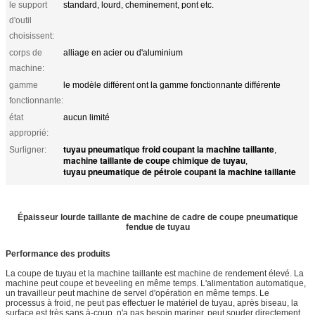
le support
standard, lourd, cheminement, pont etc.
d'outil
choisissent:
corps de
alliage en acier ou d'aluminium
machine:
gamme
le modèle différent ont la gamme fonctionnante différente
fonctionnante:
état
aucun limité
approprié:
tuyau pneumatique froid coupant la machine taillante
Surligner:
,
machine taillante de coupe chimique de tuyau
,
tuyau pneumatique de pétrole coupant la machine taillante
Épaisseur lourde taillante de machine de cadre de coupe pneumatique
fendue de tuyau
Performance des produits
La coupe de tuyau et la machine taillante est machine de rendement élevé. La
machine peut coupe et beveeling en même temps. L'alimentation automatique,
un travailleur peut machine de servel d'opération en même temps. Le
processus à froid, ne peut pas effectuer le matériel de tuyau, après biseau, la
surface est très sans à-coup, n'a pas besoin mariner, peut souder directement.