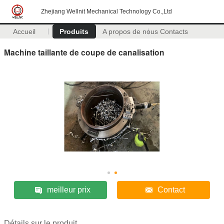
Zhejiang Wellnit Mechanical Technology Co.,Ltd
Accueil
Produits
A propos de nous
Contacts
Machine taillante de coupe de canalisation
meilleur prix
Contact
Détails sur le produit