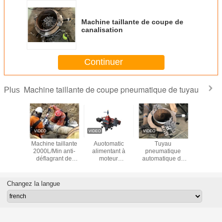
Machine taillante de coupe de
canalisation
Continuer
Machine taillante de coupe pneumatique de tuyau
Plus
monté
Machine taillante
Auotomatic
Tuyau
Coupe fro
 le tube
2000L/Min anti-
alimentant à
pneumatique
tube por
 cadre de
déflagrant de
moteur
automatique de
taillan
 coupeur
cadre de coupe
pneumatique la
l'alimentation
mach
nt la
pneumatique
machine
1.0MPa coupant
2000L/m
taillante
fendue de tuyau
d'abattage en
la machine
Changez la langue
taille portative de
taillante
bride