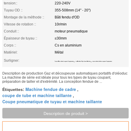
tension::
220-240V
Tuyau OD ::
355-508mm (14" - 20")
Montage de la méthode ::
Bâti fendu d'OD
Vitesse de rotation ::
10r/min
Conduit ::
moteur pneumatique
Épaisseur de tuyau ::
≤30mm
Corps ::
Cs en aluminium
Matériel:
Métal
Surligner:
,
,
Tuyau DN20 orbital coupant l'équipement
10r/Min Steel Pipe Cutter Machine
tuyau orbital taillant coupant l'équipement
Description de production Gaz et découpeuse automatiques portatifs d'oléoduc
La machine de série est idéale pour tous les types de tuyau coupant,
préparation de tailler et d'extrémité. La conception fendue de ...
Machine fendue de cadre
Étiquettes:
,
coupe de tube et machine taillante
,
Coupe pneumatique de tuyau et machine taillante
Description de produit >