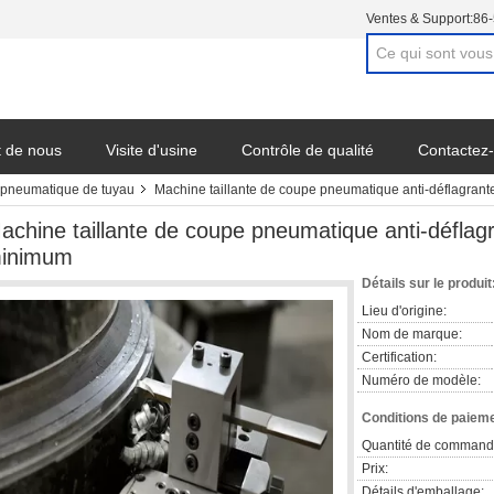
Ventes & Support:
86
t de nous
Visite d'usine
Contrôle de qualité
Contactez
e pneumatique de tuyau
Machine taillante de coupe pneumatique anti-déflagrant
achine taillante de coupe pneumatique anti-déflagr
inimum
Détails sur le produit
Lieu d'origine:
Nom de marque:
Certification:
Numéro de modèle:
Conditions de paieme
Quantité de command
Prix:
Détails d'emballage: