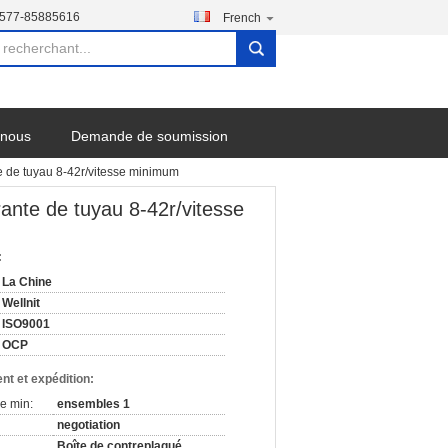
-577-85885616
French
search
-nous
Demande de soumission
e de tuyau 8-42r/vitesse minimum
ante de tuyau 8-42r/vitesse
:
La Chine
Wellnit
ISO9001
OCP
nt et expédition:
e min:
ensembles 1
negotiation
Boîte de contreplaqué