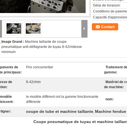
Délai de livraison:
Conditions de paieme
Capacité d'approvisi
Contact
Image Grand :
Machine taillante de coupe
pneumatique anti-déflagrante de tuyau 8-42r/vitesse
minimum
guments de
Prix concurrentiel
Traitement de
te principaux:
gamme:
tesse de
8-42r/min
Matériel de c
tion:
de machine:
 modèle
le modèle différent ont la gamme fonctionnante
nom:
isissent:
différente
coupe de tube et machine taillante
Machine fendue 
ligner:
,
Coupe pneumatique de tuyau et machine taillant