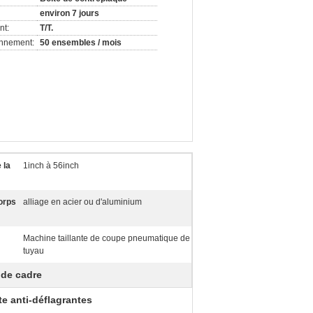
environ 7 jours
nt:
T/T.
onnement:
50 ensembles / mois
 la
1inch à 56inch
orps
alliage en acier ou d'aluminium
Machine taillante de coupe pneumatique de
tuyau
de cadre
e anti-déflagrantes