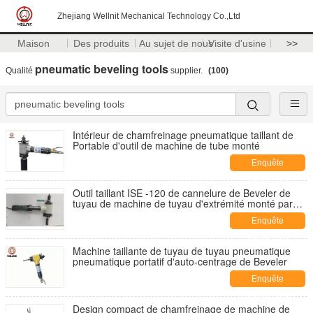
Zhejiang Wellnit Mechanical Technology Co.,Ltd
Maison
Des produits
Au sujet de nous
Visite d'usine
>>
pneumatic beveling tools
Qualité
supplier.
(100)
Intérieur de chamfreinage pneumatique taillant de
Portable d'outil de machine de tube monté
Enquête
maintenant
Outil taillant ISE -120 de cannelure de Beveler de
tuyau de machine de tuyau d'extrémité monté par
identification
Enquête
maintenant
Machine taillante de tuyau de tuyau pneumatique
pneumatique portatif d'auto-centrage de Beveler
Enquête
maintenant
Design compact de chamfreinage de machine de