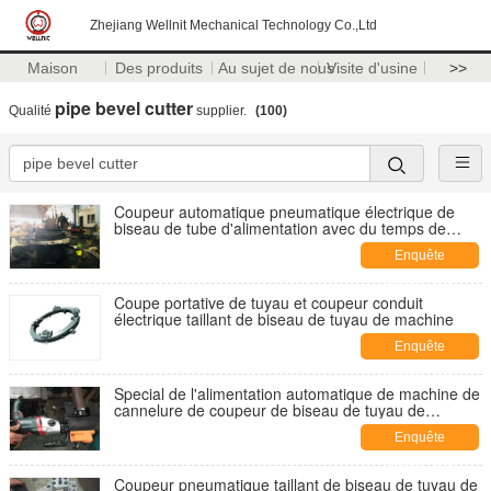
Zhejiang Wellnit Mechanical Technology Co.,Ltd
Maison
Des produits
Au sujet de nous
Visite d'usine
>>
pipe bevel cutter
Qualité
supplier.
(100)
Coupeur automatique pneumatique électrique de
biseau de tube d'alimentation avec du temps de
longue durée
Enquête
maintenant
Coupe portative de tuyau et coupeur conduit
électrique taillant de biseau de tuyau de machine
Enquête
maintenant
Special de l'alimentation automatique de machine de
cannelure de coupeur de biseau de tuyau de
centrale à faible bruit
Enquête
maintenant
Coupeur pneumatique taillant de biseau de tuyau de