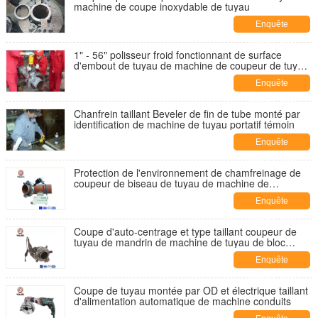
machine de coupe inoxydable de tuyau
Enquête
maintenant
1" - 56" polisseur froid fonctionnant de surface
d'embout de tuyau de machine de coupeur de tuyau
de gamme
Enquête
maintenant
Chanfrein taillant Beveler de fin de tube monté par
identification de machine de tuyau portatif témoin
Enquête
maintenant
Protection de l'environnement de chamfreinage de
coupeur de biseau de tuyau de machine de
commande numérique par ordinateur de coupe
Enquête
pneumatique de tuyau
maintenant
Coupe d'auto-centrage et type taillant coupeur de
tuyau de mandrin de machine de tuyau de bloc
supérieur
Enquête
maintenant
Coupe de tuyau montée par OD et électrique taillant
d'alimentation automatique de machine conduits