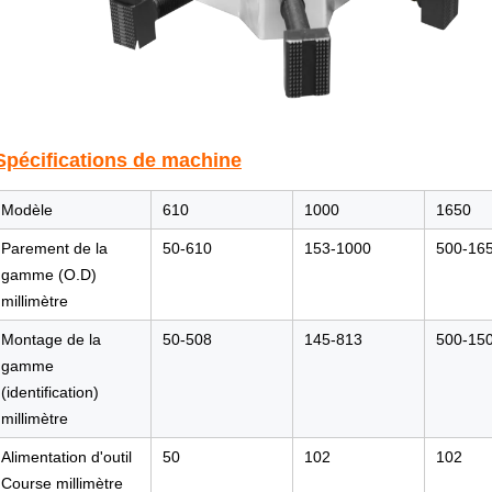
Spécifications de machine
Modèle
610
1000
1650
Parement de la
50-610
153-1000
500-16
gamme (O.D)
millimètre
Montage de la
50-508
145-813
500-15
gamme
(identification)
millimètre
Alimentation d'outil
50
102
102
Course millimètre