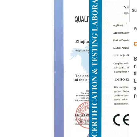
Sur
G
D
B
n
f
L
s
p