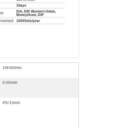
3days
D/A, D/P, Western Union,
nt:
MoneyGram, D/P
onnement:
1000Sets/year
158-820mm
0-33r/min
d'ici 3 jours