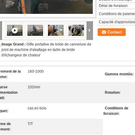
Délai de livraison:
Conditions de paieme
Capacité d'approvisi
Contact
Image Grand :
Gifle portative de bride de cannelure de
joint de machine d'abattage en taille de bride
d'échangeur de chaleur
rement de la
160-1000
Gamme montée:
mme:
urse
102mm
limentation
Rotation:
til:
cas en bois
Conditions de
quet:
livraison:
rme de
T/T
ement: