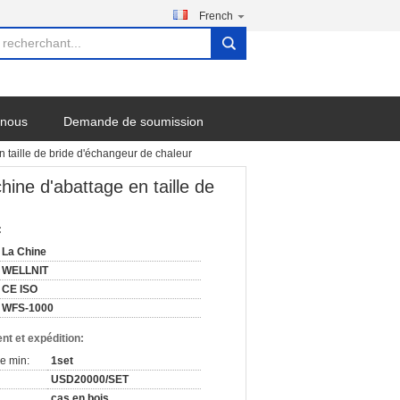
French
search
-nous
Demande de soumission
n taille de bride d'échangeur de chaleur
hine d'abattage en taille de
:
La Chine
WELLNIT
CE ISO
WFS-1000
nt et expédition:
e min:
1set
USD20000/SET
cas en bois