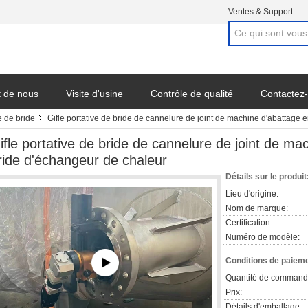
Ventes & Support:
t de nous
Visite d'usine
Contrôle de qualité
Contactez
e de bride
Gifle portative de bride de cannelure de joint de machine d'abattage e
ifle portative de bride de cannelure de joint de mac
ride d'échangeur de chaleur
Détails sur le produit
Lieu d'origine:
Nom de marque:
Certification:
Numéro de modèle:
Conditions de paieme
Quantité de command
Prix:
Détails d'emballage: