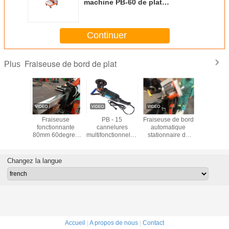
machine PB-60 de plat
automatique à grande vitesse
Continuer
Fraiseuse de bord de plat
Plus
taillante
Fraiseuse
PB - 15
Fraiseuse de bord
Double 
le 240V
fonctionnante
cannelures
automatique
inoxyd
ique de
80mm 60degree
multifonctionnelles/outils
stationnaire de
principal 
mobile
automatique
électriques
plat pour le
de ébav
ividu
portatif en métal
taillants de
récipient à
taillan
de plat d'individu
machine
pression
fraiseuse 
Changez la langue
de pl
Accueil
|
A propos de nous
|
Contact