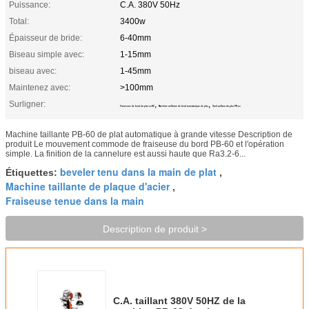
Puissance:
C.A. 380V 50Hz
Total:
3400w
Épaisseur de bride:
6-40mm
Biseau simple avec:
1-15mm
biseau avec:
1-45mm
Maintenez avec:
>100mm
Surligner:
,
,
Fraiseuse de bord du plat 50HZ
Machine taillante de bord automatique de plat
Outil taillant du plat PB-60
Machine taillante PB-60 de plat automatique à grande vitesse Description de
produit Le mouvement commode de fraiseuse du bord PB-60 et l'opération
simple. La finition de la cannelure est aussi haute que Ra3.2-6...
beveler tenu dans la main de plat
Étiquettes:
,
Machine taillante de plaque d'acier
,
Fraiseuse tenue dans la main
Description de produit >
C.A. taillant 380V 50HZ de la