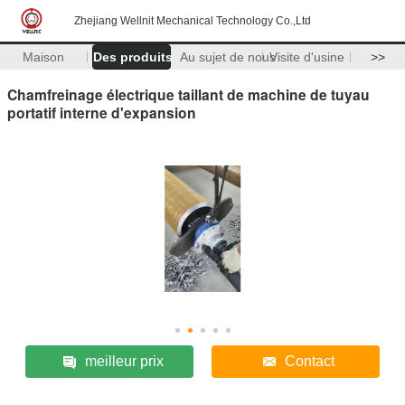
Zhejiang Wellnit Mechanical Technology Co.,Ltd
Maison
Des produits
Au sujet de nous
Visite d'usine
>>
Chamfreinage électrique taillant de machine de tuyau
portatif interne d'expansion
meilleur prix
Contact