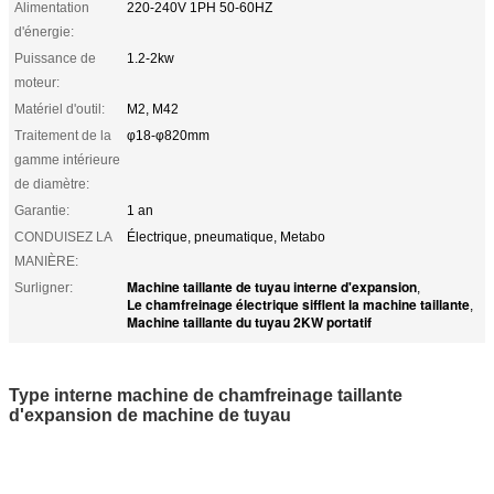
Alimentation
220-240V 1PH 50-60HZ
d'énergie:
Puissance de
1.2-2kw
moteur:
Matériel d'outil:
M2, M42
Traitement de la
φ18-φ820mm
gamme intérieure
de diamètre:
Garantie:
1 an
CONDUISEZ LA
Électrique, pneumatique, Metabo
MANIÈRE:
Machine taillante de tuyau interne d'expansion
Surligner:
,
Le chamfreinage électrique sifflent la machine taillante
,
Machine taillante du tuyau 2KW portatif
Type interne machine de chamfreinage taillante
d'expansion de machine de tuyau