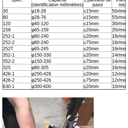
(identification millimètres)
paroi
rota
30
φ18-28
≤15mm
50r/min
80
φ28-76
≤15mm
55r/min
120
φ40-120
≤15mm
30r/min
159
φ65-159
≤20mm
35r/min
252-1
φ80-240
≤20mm
16r/min
252-2
φ80-240
≤75mm
16r/min
252T
φ65-245
≤20mm
16r/min
352-1
φ150-330
≤20mm
14r/min
352-2
φ150-330
≤75mm
14r/min
325
φ80-305
≤20mm
16r/min
426-1
φ250-426
≤20mm
12r/min
426-2
φ250-426
≤75mm
12r/min
630-1
φ300-600
≤20mm
10r/min
630-2
φ300-600
≤75mm
10r/min
850-1
φ600-820
≤20mm
9r/min
850-2
φ600-820
≤75mm
9r/min