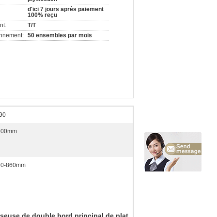
d'ici 7 jours après paiement
100% reçu
nt:
T/T
onnement:
50 ensembles par mois
90
100mm
20-860mm
iseuse de double bord principal de plat
,