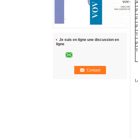
A
P
F
P
T
Je suis en ligne une discussion en
p
ligne
T
L