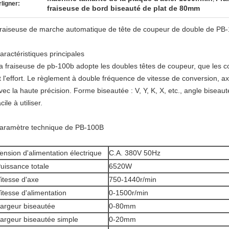
ligner:
fraiseuse de bord biseauté de plat de 80mm
raiseuse de marche automatique de tête de coupeur de double de PB
aractéristiques principales
a fraiseuse de pb-100b adopte les doubles têtes de coupeur, que les 
t l'effort. Le règlement à double fréquence de vitesse de conversion, ax
vec la haute précision. Forme biseautée : V, Y, K, X, etc., angle biseau
acile à utiliser.
aramètre technique de PB-100B
ension d'alimentation électrique
C.A. 380V 50Hz
uissance totale
6520W
itesse d'axe
750-1440r/min
itesse d'alimentation
0-1500r/min
argeur biseautée
0-80mm
argeur biseautée simple
0-20mm