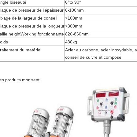
ngle biseauté
0°to 90°
laque de presseur de l'épaisseur
6-100mm
ixage de la largeur de conseil
>100mm
laque de presseur de la longueur
>300mm
aille heightWorking fonctionnante
820-860mm
oids
430kg
raitement du matériel
Acier au carbone, acier inoxydable, a
conseil de cuivre et composé
es produits montrent