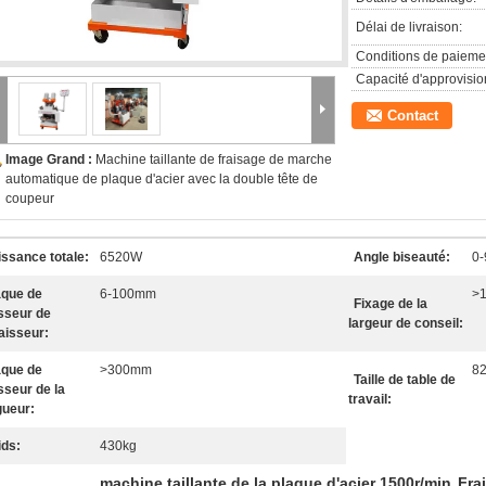
Délai de livraison:
Conditions de paieme
Capacité d'approvisi
Contact
Image Grand :
Machine taillante de fraisage de marche
automatique de plaque d'acier avec la double tête de
coupeur
issance totale:
6520W
Angle biseauté:
0-
aque de
6-100mm
>
Fixage de la
sseur de
largeur de conseil:
paisseur:
aque de
>300mm
8
Taille de table de
sseur de la
travail:
gueur:
ids:
430kg
machine taillante de la plaque d'acier 1500r/min
Fra
,