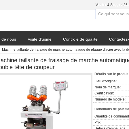
Ventes & Support:
86
t de nous
Visite d'usine
Contrôle de qualité
Contactez
Machine taillante de fraisage de marche automatique de plaque d'acier avec la d
achine taillante de fraisage de marche automatique
ouble tête de coupeur
Détails sur le produit
Lieu d'origine:
Nom de marque:
Certification:
Numéro de modèle:
Conditions de paieme
Quantité de command
Prix:
Détails d'emballage: