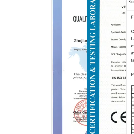
Sur
F
C
L
e
a
f
P
T
P
V
V
L
L