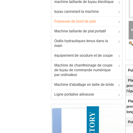
machine taillante de tuyau électrique
tuyau cannelant la machine
Fraiseuse de bord de plat
Machine taillante de plat portatif
Outils hydrauliques tenus dans la
main
équipement de soudure et de coupe
Machine de chamfreinage de coupe
de tuyau de commande numérique
Pu
par ordinateur
Pl
Machine d'abattage en taille de bride
pre
l'é
Ligne portative aléseuse
Pl
pre
lon
Po