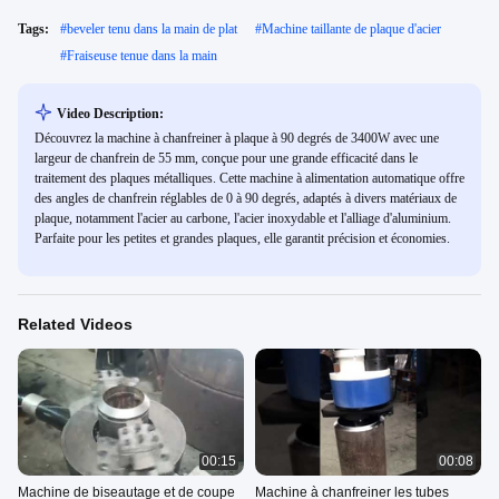
Tags:
#
beveler tenu dans la main de plat
#
Machine taillante de plaque d'acier
#
Fraiseuse tenue dans la main
Video Description:
Découvrez la machine à chanfreiner à plaque à 90 degrés de 3400W avec une
largeur de chanfrein de 55 mm, conçue pour une grande efficacité dans le
traitement des plaques métalliques. Cette machine à alimentation automatique offre
des angles de chanfrein réglables de 0 à 90 degrés, adaptés à divers matériaux de
plaque, notamment l'acier au carbone, l'acier inoxydable et l'alliage d'aluminium.
Parfaite pour les petites et grandes plaques, elle garantit précision et économies.
Related Videos
00:15
00:08
Machine de biseautage et de coupe
Machine à chanfreiner les tubes